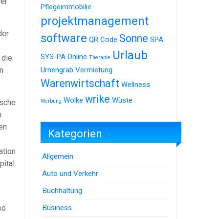
der
Pflegeimmobilie
projektmanagement
der
software
Sonne
QR Code
SPA
Urlaub
SYS-PA Online
 die
Therapie
n
Urnengrab
Vermietung
Warenwirtschaft
Wellness
wrike
Wolke
Wüste
ische
Werbung
n
en
Kategorien
ation
Allgemein
ital.
Auto und Verkehr
Buchhaltung
Business
so