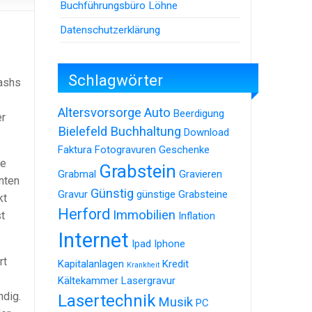
Buchführungsbüro Löhne
Datenschutzerklärung
Schlagwörter
rashs
Altersvorsorge
Auto
Beerdigung
er
Bielefeld
Buchhaltung
Download
Faktura
Fotogravuren
Geschenke
le
Grabstein
Grabmal
Gravieren
nten
Günstig
Gravur
günstige Grabsteine
kt
Herford
Immobilien
t
Inflation
Internet
Ipad
Iphone
rt
Kapitalanlagen
Kredit
Krankheit
Kältekammer
Lasergravur
ndig.
Lasertechnik
Musik
PC