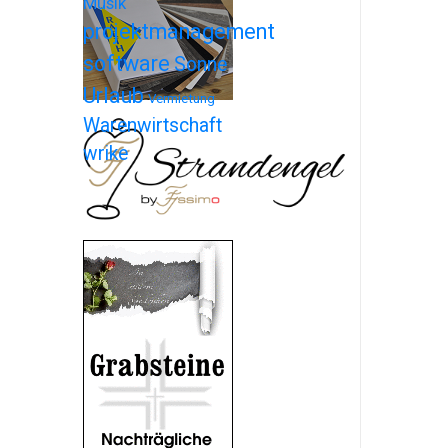
Musik
projektmanagement
software
Sonne
Urlaub
Vermietung
Warenwirtschaft
wrike