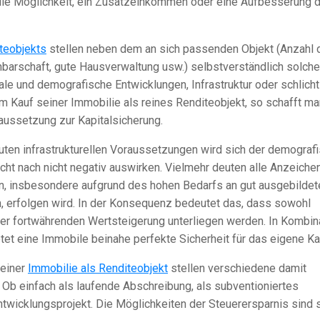
h die Möglichkeit, ein Zusatzeinkommen oder eine Aufbesserung 
teobjekts
stellen neben dem an sich passenden Objekt (Anzahl 
hbarschaft, gute Hausverwaltung usw.) selbstverständlich solche
nale und demografische Entwicklungen, Infrastruktur oder schlicht
m Kauf seiner Immobilie als reines Renditeobjekt, so schafft ma
raussetzung zur Kapitalsicherung.
uten infrastrukturellen Voraussetzungen wird sich der demograf
cht nach nicht negativ auswirken. Vielmehr deuten alle Anzeiche
en, insbesondere aufgrund des hohen Bedarfs an gut ausgebildet
n, erfolgen wird. In der Konsequenz bedeutet das, dass sowohl
er fortwährenden Wertsteigerung unterliegen werden. In Kombin
et eine Immobile beinahe perfekte Sicherheit für das eigene Kap
 einer
Immobilie als Renditeobjekt
stellen verschiedene damit
 Ob einfach als laufende Abschreibung, als subventioniertes
ntwicklungsprojekt. Die Möglichkeiten der Steuerersparnis sind 