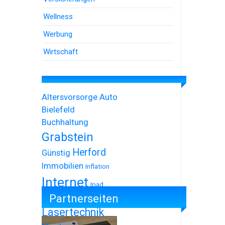
Wellness
Werbung
Wirtschaft
Altersvorsorge
Auto
Bielefeld
Buchhaltung
Grabstein
Herford
Günstig
Immobilien
Inflation
Internet
Ipad
Partnerseiten
Iphone
Lasertechnik