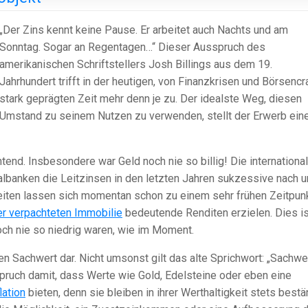
„Der Zins kennt keine Pause. Er arbeitet auch Nachts und am
Sonntag. Sogar an Regentagen…“ Dieser Ausspruch des
amerikanischen Schriftstellers Josh Billings aus dem 19.
Jahrhundert trifft in der heutigen, von Finanzkrisen und Börsenc
stark geprägten Zeit mehr denn je zu. Der idealste Weg, diesen
Umstand zu seinem Nutzen zu verwenden, stellt der Erwerb ein
tend. Insbesondere war Geld noch nie so billig! Die internationa
albanken die Leitzinsen in den letzten Jahren sukzessive nach u
Zeiten lassen sich momentan schon zu einem sehr frühen Zeitpun
er verpachteten Immobilie
bedeutende Renditen erzielen. Dies is
ch nie so niedrig waren, wie im Moment.
n Sachwert dar. Nicht umsonst gilt das alte Sprichwort: „Sachwe
spruch damit, dass Werte wie Gold, Edelsteine oder eben eine
lation
bieten, denn sie bleiben in ihrer Werthaltigkeit stets bestä