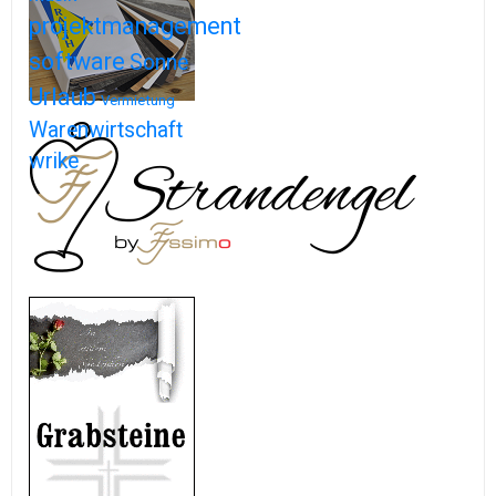
projektmanagement
software
Sonne
Urlaub
Vermietung
Warenwirtschaft
wrike