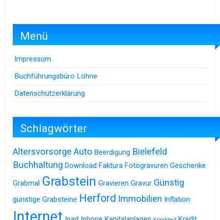
Menü
Impressum
Buchführungsbüro Löhne
Datenschutzerklärung
Schlagwörter
Altersvorsorge
Auto
Bielefeld
Beerdigung
Buchhaltung
Download
Faktura
Fotogravuren
Geschenke
Grabstein
Günstig
Grabmal
Gravieren
Gravur
Herford
Immobilien
günstige Grabsteine
Inflation
Internet
Ipad
Iphone
Kapitalanlagen
Kredit
Krankheit