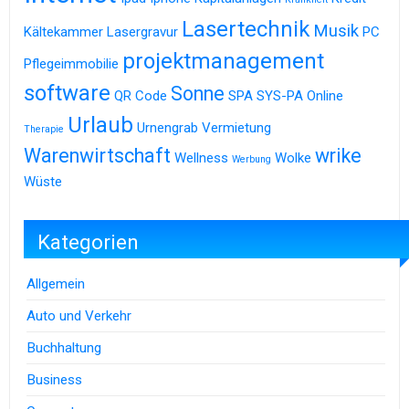
Lasertechnik
Musik
Kältekammer
Lasergravur
PC
projektmanagement
Pflegeimmobilie
software
Sonne
QR Code
SPA
SYS-PA Online
Urlaub
Urnengrab
Vermietung
Therapie
Warenwirtschaft
wrike
Wellness
Wolke
Werbung
Wüste
Kategorien
Allgemein
Auto und Verkehr
Buchhaltung
Business