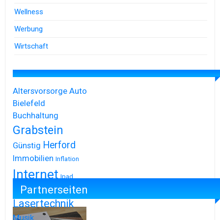
Wellness
Werbung
Wirtschaft
Altersvorsorge
Auto
Bielefeld
Buchhaltung
Grabstein
Herford
Günstig
Immobilien
Inflation
Internet
Ipad
Partnerseiten
Iphone
Lasertechnik
Musik