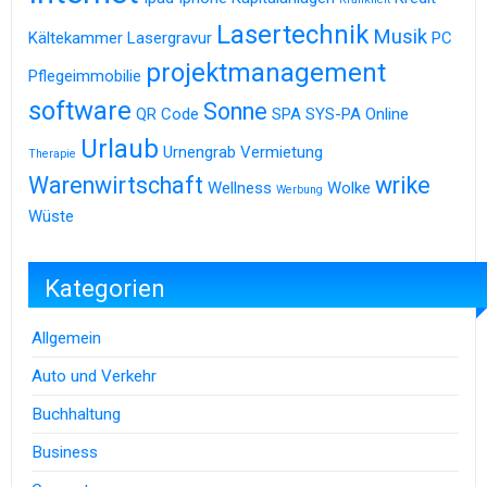
Lasertechnik
Musik
Kältekammer
Lasergravur
PC
projektmanagement
Pflegeimmobilie
software
Sonne
QR Code
SPA
SYS-PA Online
Urlaub
Urnengrab
Vermietung
Therapie
Warenwirtschaft
wrike
Wellness
Wolke
Werbung
Wüste
Kategorien
Allgemein
Auto und Verkehr
Buchhaltung
Business