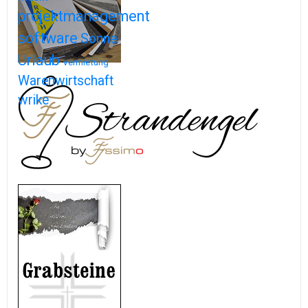
projektmanagement
software
Sonne
Urlaub
Vermietung
Warenwirtschaft
wrike