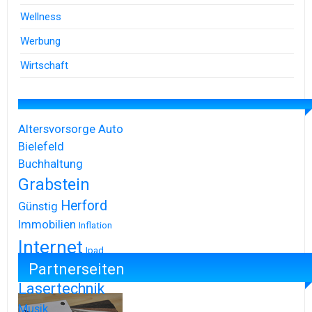
Wellness
Werbung
Wirtschaft
Altersvorsorge
Auto
Bielefeld
Buchhaltung
Grabstein
Herford
Günstig
Immobilien
Inflation
Internet
Ipad
Partnerseiten
Iphone
Lasertechnik
Musik