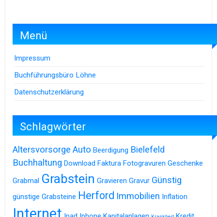
Menü
Impressum
Buchführungsbüro Löhne
Datenschutzerklärung
Schlagwörter
Altersvorsorge
Auto
Bielefeld
Beerdigung
Buchhaltung
Download
Faktura
Fotogravuren
Geschenke
Grabstein
Günstig
Grabmal
Gravieren
Gravur
Herford
Immobilien
günstige Grabsteine
Inflation
Internet
Ipad
Iphone
Kapitalanlagen
Kredit
Krankheit