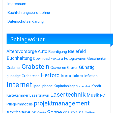
Impressum
Buchführungsbüro Löhne
Datenschutzerklärung
Schlagwörter
Altersvorsorge
Auto
Bielefeld
Beerdigung
Buchhaltung
Download
Faktura
Fotogravuren
Geschenke
Grabstein
Günstig
Grabmal
Gravieren
Gravur
Herford
Immobilien
günstige Grabsteine
Inflation
Internet
Ipad
Iphone
Kapitalanlagen
Kredit
Krankheit
Lasertechnik
Musik
Kältekammer
Lasergravur
PC
projektmanagement
Pflegeimmobilie
software
Sonne