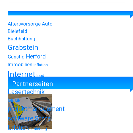
Altersvorsorge
Auto
Bielefeld
Buchhaltung
Grabstein
Herford
Günstig
Immobilien
Inflation
Internet
Ipad
Partnerseiten
Iphone
Lasertechnik
Musik
projektmanagement
software
Sonne
Urlaub
Vermietung