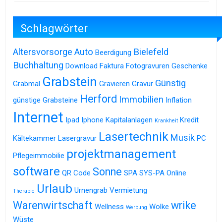
Schlagwörter
Altersvorsorge
Auto
Bielefeld
Beerdigung
Buchhaltung
Download
Faktura
Fotogravuren
Geschenke
Grabstein
Günstig
Grabmal
Gravieren
Gravur
Herford
Immobilien
günstige Grabsteine
Inflation
Internet
Ipad
Iphone
Kapitalanlagen
Kredit
Krankheit
Lasertechnik
Musik
Kältekammer
Lasergravur
PC
projektmanagement
Pflegeimmobilie
software
Sonne
QR Code
SPA
SYS-PA Online
Urlaub
Urnengrab
Vermietung
Therapie
Warenwirtschaft
wrike
Wellness
Wolke
Werbung
Wüste