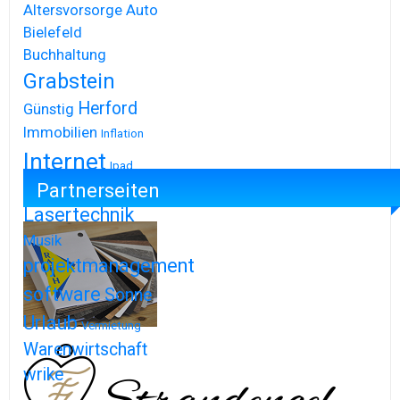
Altersvorsorge
Auto
Bielefeld
Buchhaltung
Grabstein
Herford
Günstig
Immobilien
Inflation
Internet
Ipad
Partnerseiten
Iphone
Lasertechnik
Musik
projektmanagement
software
Sonne
Urlaub
Vermietung
Warenwirtschaft
wrike