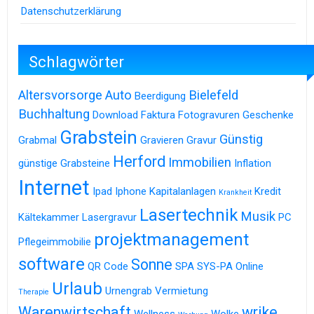
Datenschutzerklärung
Schlagwörter
Altersvorsorge
Auto
Bielefeld
Beerdigung
Buchhaltung
Download
Faktura
Fotogravuren
Geschenke
Grabstein
Günstig
Grabmal
Gravieren
Gravur
Herford
Immobilien
günstige Grabsteine
Inflation
Internet
Ipad
Iphone
Kapitalanlagen
Kredit
Krankheit
Lasertechnik
Musik
Kältekammer
Lasergravur
PC
projektmanagement
Pflegeimmobilie
software
Sonne
QR Code
SPA
SYS-PA Online
Urlaub
Urnengrab
Vermietung
Therapie
Warenwirtschaft
wrike
Wellness
Wolke