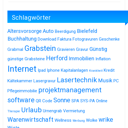
Schlagwörter
Altersvorsorge
Auto
Bielefeld
Beerdigung
Buchhaltung
Download
Faktura
Fotogravuren
Geschenke
Grabstein
Günstig
Grabmal
Gravieren
Gravur
Herford
Immobilien
günstige Grabsteine
Inflation
Internet
Ipad
Iphone
Kapitalanlagen
Kredit
Krankheit
Lasertechnik
Musik
Kältekammer
Lasergravur
PC
projektmanagement
Pflegeimmobilie
software
Sonne
QR Code
SPA
SYS-PA Online
Urlaub
Urnengrab
Vermietung
Therapie
Warenwirtschaft
wrike
Wellness
Wolke
Werbung
Wüste