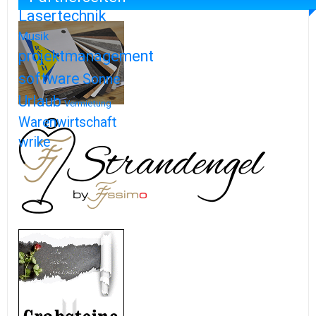
Lasertechnik
Musik
projektmanagement
software
Sonne
Urlaub
Vermietung
Warenwirtschaft
wrike