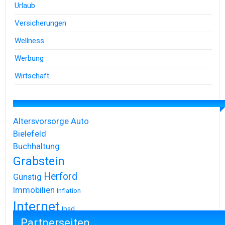
Urlaub
Versicherungen
Wellness
Werbung
Wirtschaft
Altersvorsorge
Auto
Bielefeld
Buchhaltung
Grabstein
Herford
Günstig
Immobilien
Inflation
Internet
Ipad
Partnerseiten
Iphone