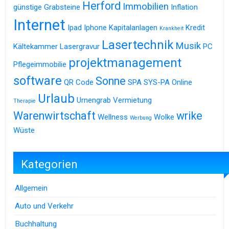
Herford
Immobilien
günstige Grabsteine
Inflation
Internet
Ipad
Iphone
Kapitalanlagen
Kredit
Krankheit
Lasertechnik
Musik
Kältekammer
Lasergravur
PC
projektmanagement
Pflegeimmobilie
software
Sonne
QR Code
SPA
SYS-PA Online
Urlaub
Urnengrab
Vermietung
Therapie
Warenwirtschaft
wrike
Wellness
Wolke
Werbung
Wüste
Kategorien
Allgemein
Auto und Verkehr
Buchhaltung