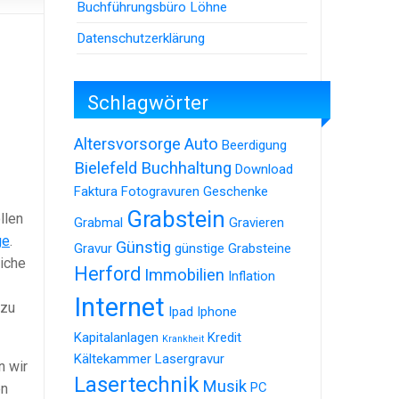
Buchführungsbüro Löhne
Datenschutzerklärung
Schlagwörter
Altersvorsorge
Auto
Beerdigung
Bielefeld
Buchhaltung
Download
Faktura
Fotogravuren
Geschenke
Grabstein
llen
Grabmal
Gravieren
ge
.
Günstig
Gravur
günstige Grabsteine
liche
Herford
Immobilien
Inflation
Internet
 zu
Ipad
Iphone
Kapitalanlagen
Kredit
Krankheit
Kältekammer
Lasergravur
n wir
Lasertechnik
Musik
PC
en