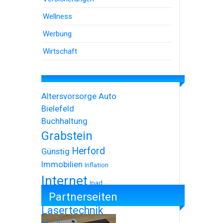
Wellness
Werbung
Wirtschaft
Altersvorsorge
Auto
Bielefeld
Buchhaltung
Grabstein
Herford
Günstig
Immobilien
Inflation
Internet
Ipad
Partnerseiten
Iphone
Lasertechnik