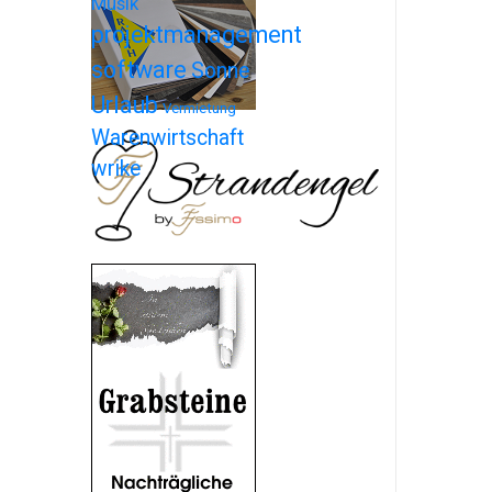
Musik
projektmanagement
software
Sonne
Urlaub
Vermietung
Warenwirtschaft
wrike