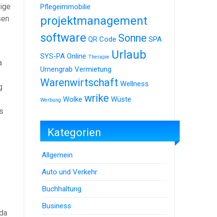
tige
Pflegeimmobilie
sen
projektmanagement
software
Sonne
QR Code
SPA
Urlaub
SYS-PA Online
Therapie
a
Urnengrab
Vermietung
Warenwirtschaft
Wellness
g
wrike
Wolke
Wüste
Werbung
s
,
Kategorien
Allgemein
Auto und Verkehr
Buchhaltung
Business
 da