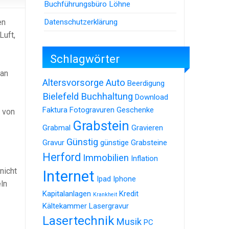
Buchführungsbüro Löhne
Datenschutzerklärung
en
Luft,
Schlagwörter
man
Altersvorsorge
Auto
Beerdigung
Bielefeld
Buchhaltung
Download
Faktura
Fotogravuren
Geschenke
t von
Grabstein
Grabmal
Gravieren
Günstig
Gravur
günstige Grabsteine
Herford
Immobilien
Inflation
nicht
Internet
Ipad
Iphone
ln
Kapitalanlagen
Kredit
Krankheit
Kältekammer
Lasergravur
Lasertechnik
Musik
PC