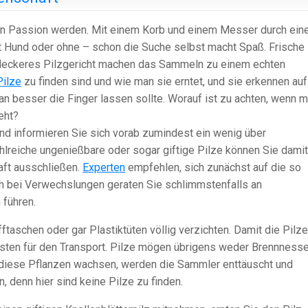
ten Passion werden. Mit einem Korb und einem Messer durch ein
mit Hund oder ohne – schon die Suche selbst macht Spaß. Frische 
in leckeres Pilzgericht machen das Sammeln zu einem echten
Pilze
zu finden sind und wie man sie erntet, und sie erkennen auf
 besser die Finger lassen sollte. Worauf ist zu achten, wenn 
eht?
nd informieren Sie sich vorab zumindest ein wenig über
hlreiche ungenießbare oder sogar giftige Pilze können Sie dami
aft ausschließen.
Experten
empfehlen, sich zunächst auf die so
h bei Verwechslungen geraten Sie schlimmstenfalls an
 führen.
fftaschen oder gar Plastiktüten völlig verzichten. Damit die Pilze
esten für den Transport. Pilze mögen übrigens weder Brennnesse
 diese Pflanzen wachsen, werden die Sammler enttäuscht und
 denn hier sind keine Pilze zu finden.