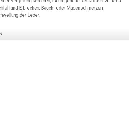
einer Vergiftung kommen, ist umgehend der Notarzt zu rufen.
chfall und Erbrechen, Bauch- oder Magenschmerzen,
hwellung der Leber.
s