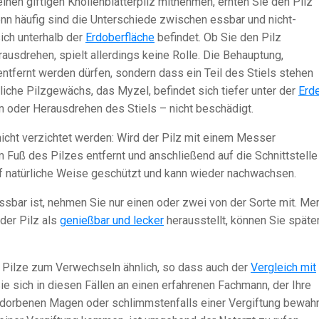
inen giftigen Knollenblätterpilz mitnehmen, ernten Sie den Pilz
 denn häufig sind die Unterschiede zwischen essbar und nicht-
sich unterhalb der
Erdoberfläche
befindet. Ob Sie den Pilz
usdrehen, spielt allerdings keine Rolle. Die Behauptung,
ntfernt werden dürfen, sondern dass ein Teil des Stiels stehen
ntliche Pilzgewächs, das Myzel, befindet sich tiefer unter der
Erd
 oder Herausdrehen des Stiels – nicht beschädigt.
 nicht verzichtet werden: Wird der Pilz mit einem Messer
 Fuß des Pilzes entfernt und anschließend auf die Schnittstelle
uf natürliche Weise geschützt und kann wieder nachwachsen.
essbar ist, nehmen Sie nur einen oder zwei von der Sorte mit. Me
 der Pilz als
genießbar und lecker
herausstellt, können Sie späte
 Pilze zum Verwechseln ähnlich, so dass auch der
Vergleich mit
ie sich in diesen Fällen an einen erfahrenen Fachmann, der Ihre
dorbenen Magen oder schlimmstenfalls einer Vergiftung bewahr