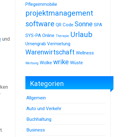
Pflegeimmobilie
projektmanagement
software
Sonne
QR Code
SPA
Urlaub
SYS-PA Online
Therapie
e
und
Urnengrab
Vermietung
Warenwirtschaft
Wellness
wrike
Wolke
Wüste
Werbung
Kategorien
rken
r
Allgemein
Auto und Verkehr
Buchhaltung
Business
t.