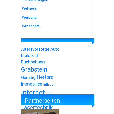
Wellness
Werbung
Wirtschaft
Altersvorsorge
Auto
Bielefeld
Buchhaltung
Grabstein
Herford
Günstig
Immobilien
Inflation
Internet
Ipad
Partnerseiten
Iphone
Lasertechnik