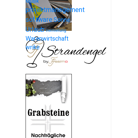
Musik
projektmanagement
software
Sonne
Urlaub
Vermietung
Warenwirtschaft
wrike