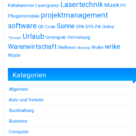
Lasertechnik
Musik
Kältekammer
Lasergravur
PC
projektmanagement
Pflegeimmobilie
software
Sonne
QR Code
SPA
SYS-PA Online
Urlaub
Urnengrab
Vermietung
Therapie
Warenwirtschaft
wrike
Wellness
Wolke
Werbung
Wüste
Kategorien
Allgemein
Auto und Verkehr
Buchhaltung
Business
Computer