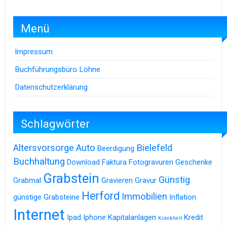
Menü
Impressum
Buchführungsbüro Löhne
Datenschutzerklärung
Schlagwörter
Altersvorsorge
Auto
Bielefeld
Beerdigung
Buchhaltung
Download
Faktura
Fotogravuren
Geschenke
Grabstein
Günstig
Grabmal
Gravieren
Gravur
Herford
Immobilien
günstige Grabsteine
Inflation
Internet
Ipad
Iphone
Kapitalanlagen
Kredit
Krankheit