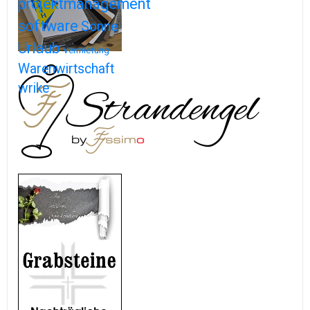
projektmanagement
software
Sonne
Urlaub
Vermietung
Warenwirtschaft
wrike