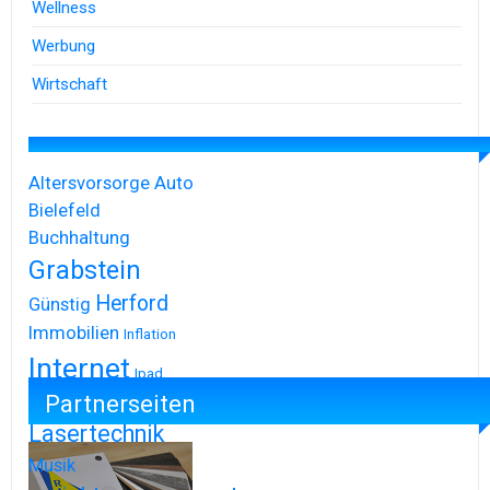
Wellness
Werbung
Wirtschaft
Altersvorsorge
Auto
Bielefeld
Buchhaltung
Grabstein
Herford
Günstig
Immobilien
Inflation
Internet
Ipad
Partnerseiten
Iphone
Lasertechnik
Musik