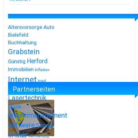
Altersvorsorge
Auto
Bielefeld
Buchhaltung
Grabstein
Herford
Günstig
Immobilien
Inflation
Internet
Ipad
Partnerseiten
Iphone
Lasertechnik
Musik
projektmanagement
software
Sonne
Urlaub
Vermietung