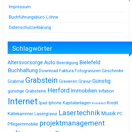
Impressum
Buchführungsbüro Löhne
Datenschutzerklärung
Schlagwörter
Altersvorsorge
Auto
Bielefeld
Beerdigung
Buchhaltung
Download
Faktura
Fotogravuren
Geschenke
Grabstein
Günstig
Grabmal
Gravieren
Gravur
Herford
Immobilien
günstige Grabsteine
Inflation
Internet
Ipad
Iphone
Kapitalanlagen
Kredit
Krankheit
Lasertechnik
Musik
Kältekammer
Lasergravur
PC
projektmanagement
Pflegeimmobilie