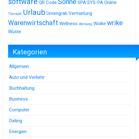
software
Sonne
QR Code
SPA
SYS-PA Online
Urlaub
Urnengrab
Vermietung
Therapie
Warenwirtschaft
wrike
Wellness
Wolke
Werbung
Wüste
Kategorien
Allgemein
Auto und Verkehr
Buchhaltung
Business
Computer
Dating
Energien