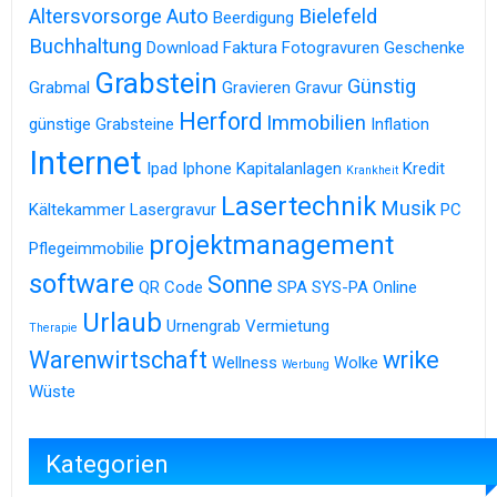
Altersvorsorge
Auto
Bielefeld
Beerdigung
Buchhaltung
Download
Faktura
Fotogravuren
Geschenke
Grabstein
Günstig
Grabmal
Gravieren
Gravur
Herford
Immobilien
günstige Grabsteine
Inflation
Internet
Ipad
Iphone
Kapitalanlagen
Kredit
Krankheit
Lasertechnik
Musik
Kältekammer
Lasergravur
PC
projektmanagement
Pflegeimmobilie
software
Sonne
QR Code
SPA
SYS-PA Online
Urlaub
Urnengrab
Vermietung
Therapie
Warenwirtschaft
wrike
Wellness
Wolke
Werbung
Wüste
Kategorien