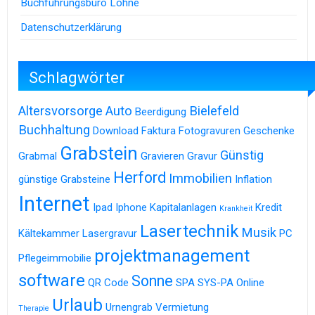
Buchführungsbüro Löhne
Datenschutzerklärung
Schlagwörter
Altersvorsorge
Auto
Bielefeld
Beerdigung
Buchhaltung
Download
Faktura
Fotogravuren
Geschenke
Grabstein
Günstig
Grabmal
Gravieren
Gravur
Herford
Immobilien
günstige Grabsteine
Inflation
Internet
Ipad
Iphone
Kapitalanlagen
Kredit
Krankheit
Lasertechnik
Musik
Kältekammer
Lasergravur
PC
projektmanagement
Pflegeimmobilie
software
Sonne
QR Code
SPA
SYS-PA Online
Urlaub
Urnengrab
Vermietung
Therapie