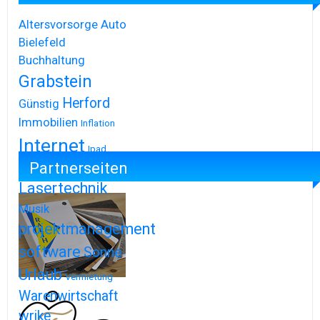
Altersvorsorge
Auto
Bielefeld
Buchhaltung
Grabstein
Herford
Günstig
Immobilien
Inflation
Internet
Ipad
Partnerseiten
Iphone
Lasertechnik
Musik
projektmanagement
software
Sonne
Urlaub
Vermietung
Warenwirtschaft
wrike