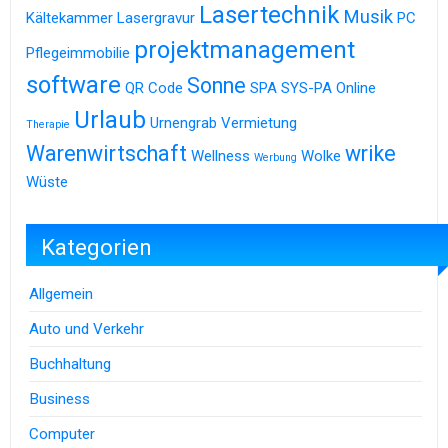
Lasertechnik
Musik
Kältekammer
Lasergravur
PC
projektmanagement
Pflegeimmobilie
software
Sonne
QR Code
SPA
SYS-PA Online
Urlaub
Urnengrab
Vermietung
Therapie
Warenwirtschaft
wrike
Wellness
Wolke
Werbung
Wüste
Kategorien
Allgemein
Auto und Verkehr
Buchhaltung
Business
Computer