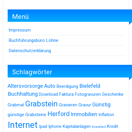
Menü
Impressum
Buchführungsbüro Löhne
Datenschutzerklärung
Schlagwörter
Altersvorsorge
Auto
Bielefeld
Beerdigung
Buchhaltung
Download
Faktura
Fotogravuren
Geschenke
Grabstein
Günstig
Grabmal
Gravieren
Gravur
Herford
Immobilien
günstige Grabsteine
Inflation
Internet
Ipad
Iphone
Kapitalanlagen
Kredit
Krankheit