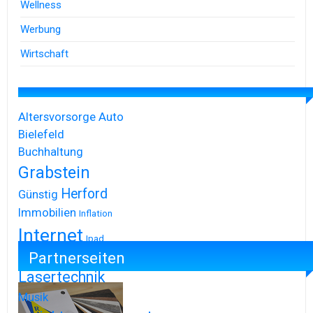
Wellness
Werbung
Wirtschaft
Altersvorsorge
Auto
Bielefeld
Buchhaltung
Grabstein
Herford
Günstig
Immobilien
Inflation
Internet
Ipad
Partnerseiten
Iphone
Lasertechnik
Musik