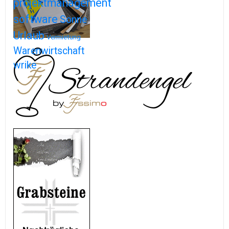
projektmanagement
software
Sonne
Urlaub
Vermietung
Warenwirtschaft
wrike