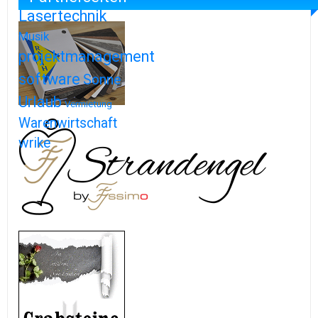
Lasertechnik
Musik
projektmanagement
software
Sonne
Urlaub
Vermietung
Warenwirtschaft
wrike