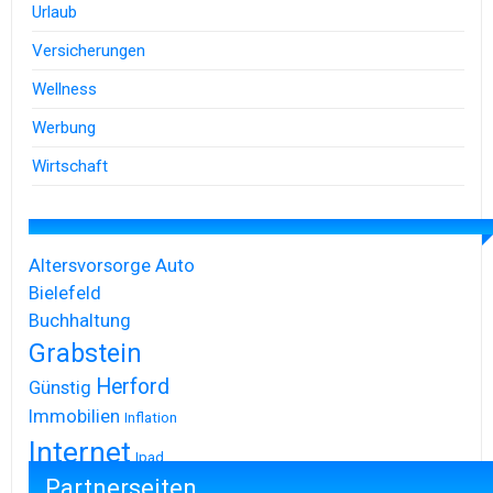
Urlaub
Versicherungen
Wellness
Werbung
Wirtschaft
Altersvorsorge
Auto
Bielefeld
Buchhaltung
Grabstein
Herford
Günstig
Immobilien
Inflation
Internet
Ipad
Partnerseiten
Iphone