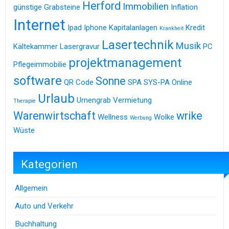
Herford
Immobilien
günstige Grabsteine
Inflation
Internet
Ipad
Iphone
Kapitalanlagen
Kredit
Krankheit
Lasertechnik
Musik
Kältekammer
Lasergravur
PC
projektmanagement
Pflegeimmobilie
software
Sonne
QR Code
SPA
SYS-PA Online
Urlaub
Urnengrab
Vermietung
Therapie
Warenwirtschaft
wrike
Wellness
Wolke
Werbung
Wüste
Kategorien
Allgemein
Auto und Verkehr
Buchhaltung