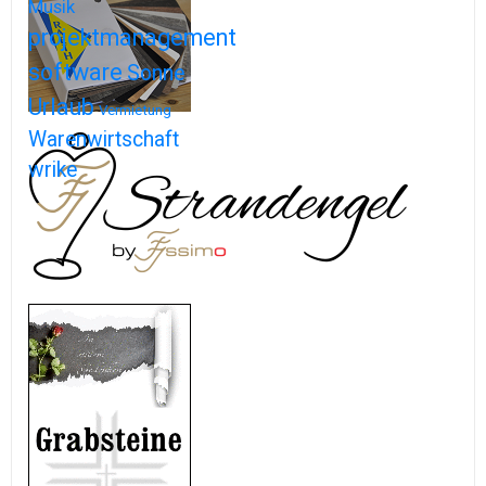
Musik
projektmanagement
software
Sonne
Urlaub
Vermietung
Warenwirtschaft
wrike