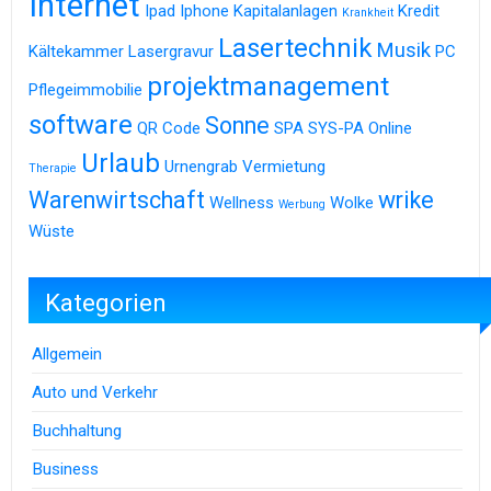
Internet
Ipad
Iphone
Kapitalanlagen
Kredit
Krankheit
Lasertechnik
Musik
Kältekammer
Lasergravur
PC
projektmanagement
Pflegeimmobilie
software
Sonne
QR Code
SPA
SYS-PA Online
Urlaub
Urnengrab
Vermietung
Therapie
Warenwirtschaft
wrike
Wellness
Wolke
Werbung
Wüste
Kategorien
Allgemein
Auto und Verkehr
Buchhaltung
Business