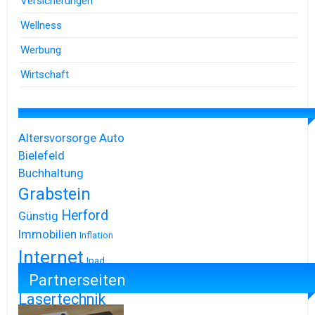
Versicherungen
Wellness
Werbung
Wirtschaft
Altersvorsorge
Auto
Bielefeld
Buchhaltung
Grabstein
Herford
Günstig
Immobilien
Inflation
Internet
Ipad
Partnerseiten
Iphone
Lasertechnik