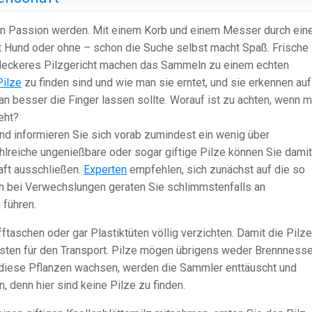
ten Passion werden. Mit einem Korb und einem Messer durch ein
mit Hund oder ohne – schon die Suche selbst macht Spaß. Frische 
in leckeres Pilzgericht machen das Sammeln zu einem echten
Pilze
zu finden sind und wie man sie erntet, und sie erkennen auf
 besser die Finger lassen sollte. Worauf ist zu achten, wenn 
eht?
nd informieren Sie sich vorab zumindest ein wenig über
hlreiche ungenießbare oder sogar giftige Pilze können Sie dami
aft ausschließen.
Experten
empfehlen, sich zunächst auf die so
h bei Verwechslungen geraten Sie schlimmstenfalls an
 führen.
fftaschen oder gar Plastiktüten völlig verzichten. Damit die Pilze
esten für den Transport. Pilze mögen übrigens weder Brennnesse
 diese Pflanzen wachsen, werden die Sammler enttäuscht und
 denn hier sind keine Pilze zu finden.