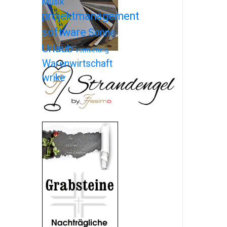
Musik
projektmanagement
software
Sonne
Urlaub
Vermietung
Warenwirtschaft
wrike