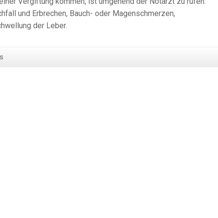
einer Vergiftung kommen, ist umgehend der Notarzt zu rufen.
chfall und Erbrechen, Bauch- oder Magenschmerzen,
hwellung der Leber.
s