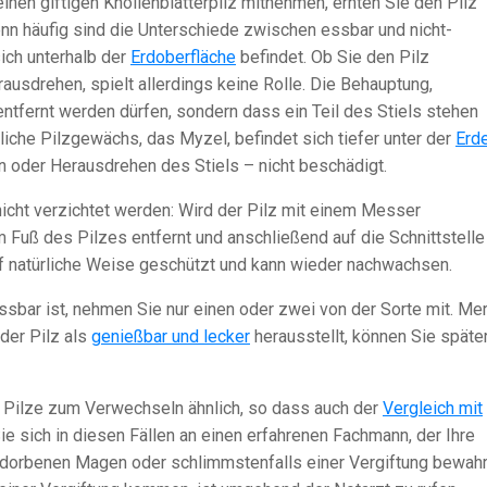
inen giftigen Knollenblätterpilz mitnehmen, ernten Sie den Pilz
 denn häufig sind die Unterschiede zwischen essbar und nicht-
sich unterhalb der
Erdoberfläche
befindet. Ob Sie den Pilz
usdrehen, spielt allerdings keine Rolle. Die Behauptung,
ntfernt werden dürfen, sondern dass ein Teil des Stiels stehen
ntliche Pilzgewächs, das Myzel, befindet sich tiefer unter der
Erd
 oder Herausdrehen des Stiels – nicht beschädigt.
 nicht verzichtet werden: Wird der Pilz mit einem Messer
 Fuß des Pilzes entfernt und anschließend auf die Schnittstelle
uf natürliche Weise geschützt und kann wieder nachwachsen.
essbar ist, nehmen Sie nur einen oder zwei von der Sorte mit. Me
 der Pilz als
genießbar und lecker
herausstellt, können Sie späte
 Pilze zum Verwechseln ähnlich, so dass auch der
Vergleich mit
ie sich in diesen Fällen an einen erfahrenen Fachmann, der Ihre
dorbenen Magen oder schlimmstenfalls einer Vergiftung bewahr