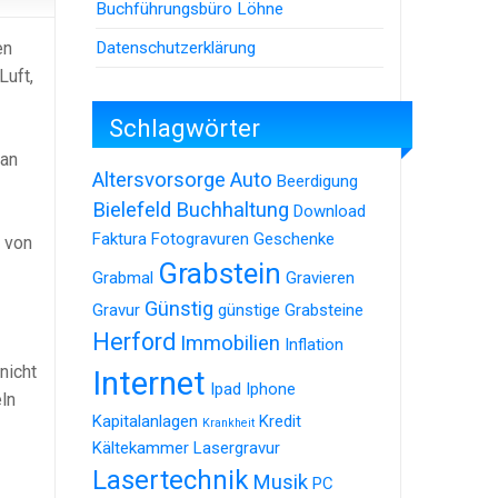
Buchführungsbüro Löhne
Datenschutzerklärung
en
Luft,
Schlagwörter
man
Altersvorsorge
Auto
Beerdigung
Bielefeld
Buchhaltung
Download
Faktura
Fotogravuren
Geschenke
t von
Grabstein
Grabmal
Gravieren
Günstig
Gravur
günstige Grabsteine
Herford
Immobilien
Inflation
nicht
Internet
Ipad
Iphone
ln
Kapitalanlagen
Kredit
Krankheit
Kältekammer
Lasergravur
Lasertechnik
Musik
PC