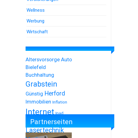
Wellness
Werbung
Wirtschaft
Altersvorsorge
Auto
Bielefeld
Buchhaltung
Grabstein
Herford
Günstig
Immobilien
Inflation
Internet
Ipad
Partnerseiten
Iphone
Lasertechnik