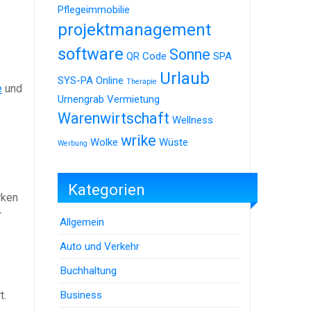
Pflegeimmobilie
projektmanagement
software
Sonne
QR Code
SPA
Urlaub
SYS-PA Online
Therapie
e
und
Urnengrab
Vermietung
Warenwirtschaft
Wellness
wrike
Wolke
Wüste
Werbung
Kategorien
rken
r
Allgemein
Auto und Verkehr
Buchhaltung
Business
t.