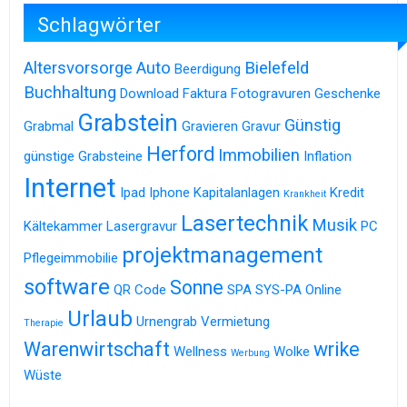
Schlagwörter
Altersvorsorge
Auto
Bielefeld
Beerdigung
Buchhaltung
Download
Faktura
Fotogravuren
Geschenke
Grabstein
Günstig
Grabmal
Gravieren
Gravur
Herford
Immobilien
günstige Grabsteine
Inflation
Internet
Ipad
Iphone
Kapitalanlagen
Kredit
Krankheit
Lasertechnik
Musik
Kältekammer
Lasergravur
PC
projektmanagement
Pflegeimmobilie
software
Sonne
QR Code
SPA
SYS-PA Online
Urlaub
Urnengrab
Vermietung
Therapie
Warenwirtschaft
wrike
Wellness
Wolke
Werbung
Wüste