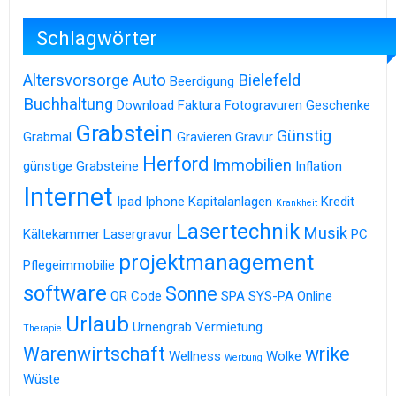
Schlagwörter
Altersvorsorge
Auto
Bielefeld
Beerdigung
Buchhaltung
Download
Faktura
Fotogravuren
Geschenke
Grabstein
Günstig
Grabmal
Gravieren
Gravur
Herford
Immobilien
günstige Grabsteine
Inflation
Internet
Ipad
Iphone
Kapitalanlagen
Kredit
Krankheit
Lasertechnik
Musik
Kältekammer
Lasergravur
PC
projektmanagement
Pflegeimmobilie
software
Sonne
QR Code
SPA
SYS-PA Online
Urlaub
Urnengrab
Vermietung
Therapie
Warenwirtschaft
wrike
Wellness
Wolke
Werbung
Wüste