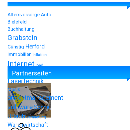
Altersvorsorge
Auto
Bielefeld
Buchhaltung
Grabstein
Herford
Günstig
Immobilien
Inflation
Internet
Ipad
Partnerseiten
Iphone
Lasertechnik
Musik
projektmanagement
software
Sonne
Urlaub
Vermietung
Warenwirtschaft