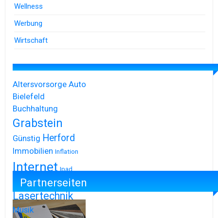
Wellness
Werbung
Wirtschaft
Altersvorsorge
Auto
Bielefeld
Buchhaltung
Grabstein
Herford
Günstig
Immobilien
Inflation
Internet
Ipad
Partnerseiten
Iphone
Lasertechnik
Musik