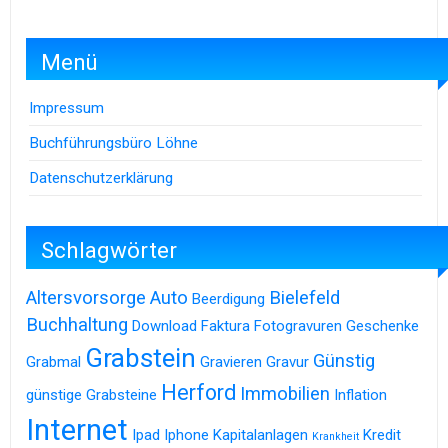
Menü
Impressum
Buchführungsbüro Löhne
Datenschutzerklärung
Schlagwörter
Altersvorsorge
Auto
Bielefeld
Beerdigung
Buchhaltung
Download
Faktura
Fotogravuren
Geschenke
Grabstein
Günstig
Grabmal
Gravieren
Gravur
Herford
Immobilien
günstige Grabsteine
Inflation
Internet
Ipad
Iphone
Kapitalanlagen
Kredit
Krankheit