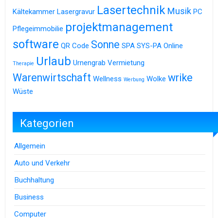
Lasertechnik
Musik
Kältekammer
Lasergravur
PC
projektmanagement
Pflegeimmobilie
software
Sonne
QR Code
SPA
SYS-PA Online
Urlaub
Urnengrab
Vermietung
Therapie
Warenwirtschaft
wrike
Wellness
Wolke
Werbung
Wüste
Kategorien
Allgemein
Auto und Verkehr
Buchhaltung
Business
Computer