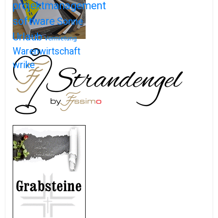
projektmanagement
software
Sonne
Urlaub
Vermietung
Warenwirtschaft
wrike