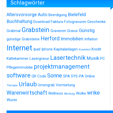
Schlagwörter
Altersvorsorge
Auto
Bielefeld
Beerdigung
Buchhaltung
Download
Faktura
Fotogravuren
Geschenke
Grabstein
Günstig
Grabmal
Gravieren
Gravur
Herford
Immobilien
günstige Grabsteine
Inflation
Internet
Ipad
Iphone
Kapitalanlagen
Kredit
Krankheit
Lasertechnik
Musik
Kältekammer
Lasergravur
PC
projektmanagement
Pflegeimmobilie
software
Sonne
QR Code
SPA
SYS-PA Online
Urlaub
Urnengrab
Vermietung
Therapie
Warenwirtschaft
wrike
Wellness
Wolke
Werbung
Wüste