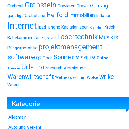
Grabstein
Günstig
Grabmal
Gravieren
Gravur
Herford
Immobilien
günstige Grabsteine
Inflation
Internet
Ipad
Iphone
Kapitalanlagen
Kredit
Krankheit
Lasertechnik
Musik
Kältekammer
Lasergravur
PC
projektmanagement
Pflegeimmobilie
software
Sonne
QR Code
SPA
SYS-PA Online
Urlaub
Urnengrab
Vermietung
Therapie
Warenwirtschaft
wrike
Wellness
Wolke
Werbung
Wüste
Kategorien
Allgemein
Auto und Verkehr