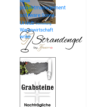
Musik
projektmanagement
software
Sonne
Urlaub
Vermietung
Warenwirtschaft
wrike