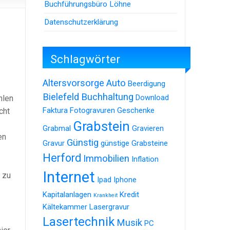
Buchführungsbüro Löhne
Datenschutzerklärung
Schlagwörter
Altersvorsorge
Auto
Beerdigung
Bielefeld
Buchhaltung
Download
hlen
Faktura
Fotogravuren
Geschenke
cht
Grabstein
Grabmal
Gravieren
en
Günstig
Gravur
günstige Grabsteine
Herford
Immobilien
Inflation
Internet
 zu
Ipad
Iphone
Kapitalanlagen
Kredit
Krankheit
Kältekammer
Lasergravur
Lasertechnik
Musik
PC