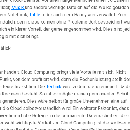
User Cloud-Dienste. Vor allem junge Menschen unter 30 zählen h
ilder,
Musik
und andere wichtige Dateien auf die Wolke geladen
 dem Notebook,
Tablet
oder auch dem Handy aus verwaltet. Zum
öglich, denn diese können ohne Probleme dort gespeichert we
sich ein klarer Vorteil, der gerne angenommen wird. Dies sind je
gie mit sich bringt.
blick
r handelt, Cloud Computing bringt viele Vorteile mit sich. Nicht
Punkt, von dem profitiert wird, denn die Rechenleistung stellt de
e teure Investition. Die
Technik
wird zudem stetig erneuert, da di
 Rechnern besteht. So ist es möglich, einen permanenten Schritt
 garantieren. Dies wäre selbst für große Unternehmen eine auf
r die Cloud selbstverständlich wird. Ein weiterer Faktor ist, dass
investieren hohe Beträge in die permanente Datensicherheit, die 
er wohl wichtigste Vorteil von Cloud Computing ist die weltweit