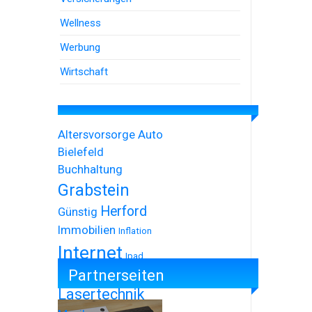
Wellness
Werbung
Wirtschaft
Altersvorsorge
Auto
Bielefeld
Buchhaltung
Grabstein
Herford
Günstig
Immobilien
Inflation
Internet
Ipad
Partnerseiten
Iphone
Lasertechnik