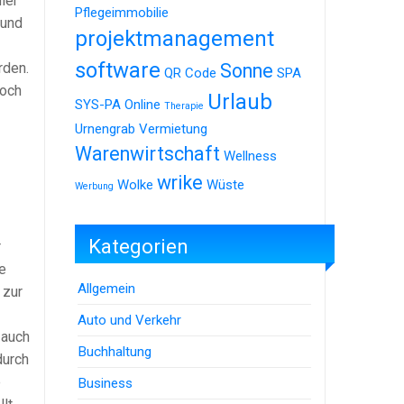
ier
Pflegeimmobilie
 und
projektmanagement
software
rden.
Sonne
QR Code
SPA
doch
Urlaub
SYS-PA Online
Therapie
Urnengrab
Vermietung
Warenwirtschaft
Wellness
wrike
Wolke
Wüste
Werbung
Kategorien
r
e
Allgemein
 zur
Auto und Verkehr
 auch
Buchhaltung
durch
e
Business