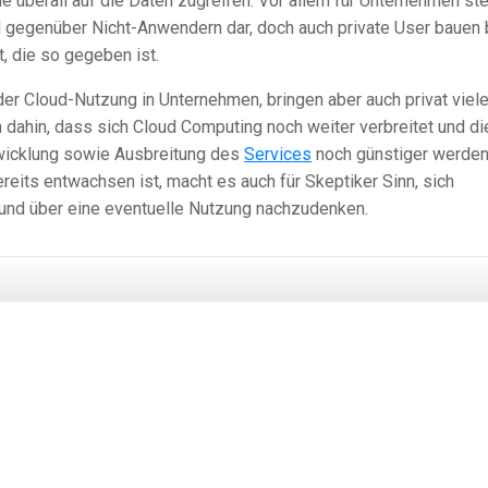
 überall auf die Daten zugreifen. Vor allem für Unternehmen stel
l gegenüber Nicht-Anwendern dar, doch auch private User bauen 
t, die so gegeben ist.
 der Cloud-Nutzung in Unternehmen, bringen aber auch privat viel
n dahin, dass sich Cloud Computing noch weiter verbreitet und di
twicklung sowie Ausbreitung des
Services
noch günstiger werden
eits entwachsen ist, macht es auch für Skeptiker Sinn, sich
 und über eine eventuelle Nutzung nachzudenken.