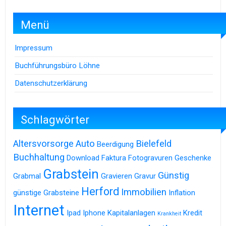
Menü
Impressum
Buchführungsbüro Löhne
Datenschutzerklärung
Schlagwörter
Altersvorsorge
Auto
Bielefeld
Beerdigung
Buchhaltung
Download
Faktura
Fotogravuren
Geschenke
Grabstein
Günstig
Grabmal
Gravieren
Gravur
Herford
Immobilien
günstige Grabsteine
Inflation
Internet
Ipad
Iphone
Kapitalanlagen
Kredit
Krankheit