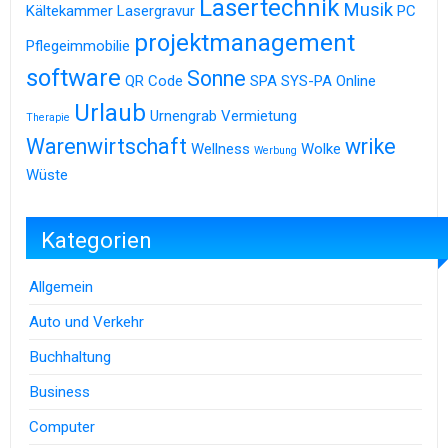
Lasertechnik
Musik
Kältekammer
Lasergravur
PC
projektmanagement
Pflegeimmobilie
software
Sonne
QR Code
SPA
SYS-PA Online
Urlaub
Urnengrab
Vermietung
Therapie
Warenwirtschaft
wrike
Wellness
Wolke
Werbung
Wüste
Kategorien
Allgemein
Auto und Verkehr
Buchhaltung
Business
Computer