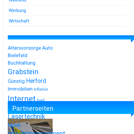
Wellness
Werbung
Wirtschaft
Altersvorsorge
Auto
Bielefeld
Buchhaltung
Grabstein
Herford
Günstig
Immobilien
Inflation
Internet
Ipad
Partnerseiten
Iphone
Lasertechnik
Musik
projektmanagement