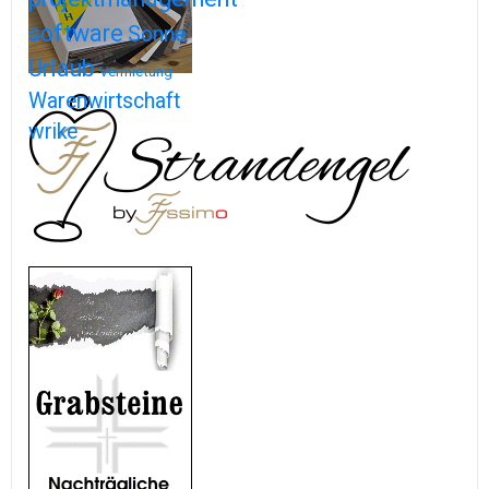
software
Sonne
Urlaub
Vermietung
Warenwirtschaft
wrike