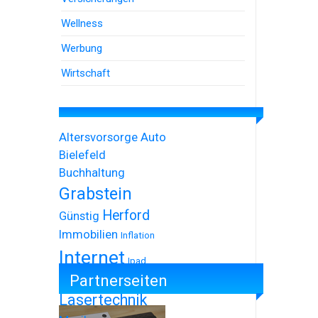
Wellness
Werbung
Wirtschaft
Altersvorsorge
Auto
Bielefeld
Buchhaltung
Grabstein
Herford
Günstig
Immobilien
Inflation
Internet
Ipad
Partnerseiten
Iphone
Lasertechnik