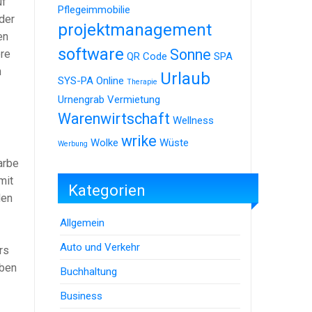
uf
Pflegeimmobilie
 der
projektmanagement
en
software
Sonne
ere
QR Code
SPA
n
Urlaub
SYS-PA Online
Therapie
Urnengrab
Vermietung
Warenwirtschaft
Wellness
wrike
Wolke
Wüste
Werbung
Farbe
mit
Kategorien
den
Allgemein
Auto und Verkehr
rs
rben
Buchhaltung
Business