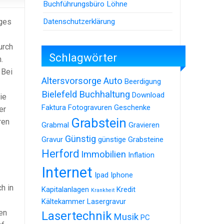
Buchführungsbüro Löhne
Datenschutzerklärung
iges
urch
Schlagwörter
.
 Bei
Altersvorsorge
Auto
Beerdigung
Bielefeld
Buchhaltung
Download
ie
Faktura
Fotogravuren
Geschenke
er
Grabstein
ren
Grabmal
Gravieren
Günstig
Gravur
günstige Grabsteine
Herford
Immobilien
Inflation
Internet
Ipad
Iphone
h in
Kapitalanlagen
Kredit
Krankheit
Kältekammer
Lasergravur
en
Lasertechnik
Musik
PC