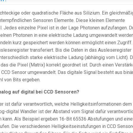
chteckige oder quadratische Fläche aus Silizium. Ein gleichmäß
chtempfindlichen Sensoren Elemente. Diese kleinen Elemente
 Jedes einzelne Pixel ist in der Lage Photonen aufzufangen. D
zelnen Photonen in eine elektrische Ladung umgewandelt werden
deln kurz gespeichert werden können ermöglicht einen Zugriff.
sleseregister transferiert. Bis die Daten in das Ausleseregister
terschiedlich starke elektrische Ladung (abhängig vom Licht). D
as die Pixel (Matrix) korrekt geordnet ist. Durch einen Verstärk
im CCD Sensor umgewandelt. Das digitale Signal besteht aus binä
hl von Bits ergeben.
alog auf digital bei CCD Sensoren?
er ist dafür verantwortlich, welche Helligkeitsinformationen dem
g-digital Wandler ist der Abstand vom Signal dafür verantwortlic
den kann. Als Beispiel ergeben 16-Bit 65536 Abstufungen und eine
tufen. Die verschiedenen Helligkeitseinstufungen in CCD Sensor