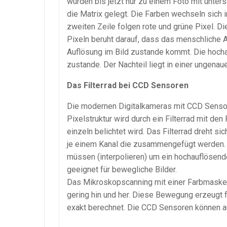
würden bis jetzt nur zu einem Foto mit untersc
die Matrix gelegt. Die Farben wechseln sich i
zweiten Zeile folgen rote und grüne Pixel. Di
Pixeln beruht darauf, dass das menschliche A
Auflösung im Bild zustande kommt. Die hocha
zustande. Der Nachteil liegt in einer ungena
Das Filterrad bei CCD Sensoren
Die modernen Digitalkameras mit CCD Sensore
Pixelstruktur wird durch ein Filterrad mit den 
einzeln belichtet wird. Das Filterrad dreht si
je einem Kanal die zusammengefügt werden. De
müssen (interpolieren) um ein hochauflösendes
geeignet für bewegliche Bilder.
Das Mikroskopscanning mit einer Farbmaske
gering hin und her. Diese Bewegung erzeugt 
exakt berechnet. Die CCD Sensoren können au