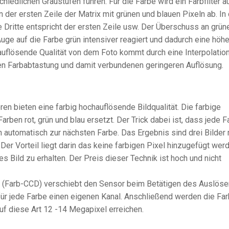
hiedlichen Graustufen führen. Für die Farbe wird ein Farbfilter a
n der ersten Zeile der Matrix mit grünen und blauen Pixeln ab. In
e Dritte entspricht der ersten Zeile usw. Der Überschuss an grün
uge auf die Farbe grün intensiver reagiert und dadurch eine höh
uflösende Qualität von dem Foto kommt durch eine Interpolatio
uen Farbabtastung und damit verbundenen geringeren Auflösung.
n bieten eine farbig hochauflösende Bildqualität. Die farbige
Farben rot, grün und blau ersetzt. Der Trick dabei ist, dass jede 
ch automatisch zur nächsten Farbe. Das Ergebnis sind drei Bilder 
r Vorteil liegt darin das keine farbigen Pixel hinzugefügt wer
 Bild zu erhalten. Der Preis dieser Technik ist hoch und nicht
 (Farb-CCD) verschiebt den Sensor beim Betätigen des Auslöse
für jede Farbe einen eigenen Kanal. Anschließend werden die Fa
f diese Art 12 -14 Megapixel erreichen.