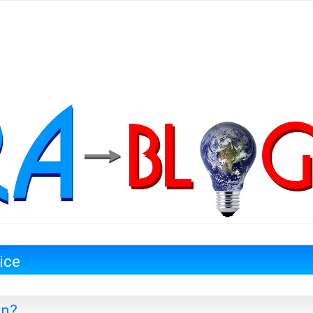
ice
en?