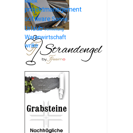
Musik
projektmanagement
software
Sonne
Urlaub
Vermietung
Warenwirtschaft
wrike