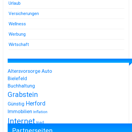
Urlaub
Versicherungen
Wellness
Werbung
Wirtschaft
Altersvorsorge
Auto
Bielefeld
Buchhaltung
Grabstein
Herford
Günstig
Immobilien
Inflation
Internet
Ipad
Partnerseiten
Iphone