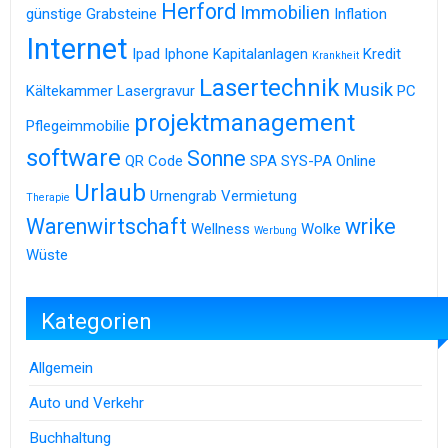
Herford
Immobilien
günstige Grabsteine
Inflation
Internet
Ipad
Iphone
Kapitalanlagen
Kredit
Krankheit
Lasertechnik
Musik
Kältekammer
Lasergravur
PC
projektmanagement
Pflegeimmobilie
software
Sonne
QR Code
SPA
SYS-PA Online
Urlaub
Urnengrab
Vermietung
Therapie
Warenwirtschaft
wrike
Wellness
Wolke
Werbung
Wüste
Kategorien
Allgemein
Auto und Verkehr
Buchhaltung