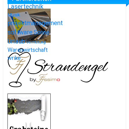
Lasertechnik
Musik
projektmanagement
software
Sonne
Urlaub
Vermietung
Warenwirtschaft
wrike