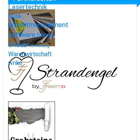
Lasertechnik
Musik
projektmanagement
software
Sonne
Urlaub
Vermietung
Warenwirtschaft
wrike