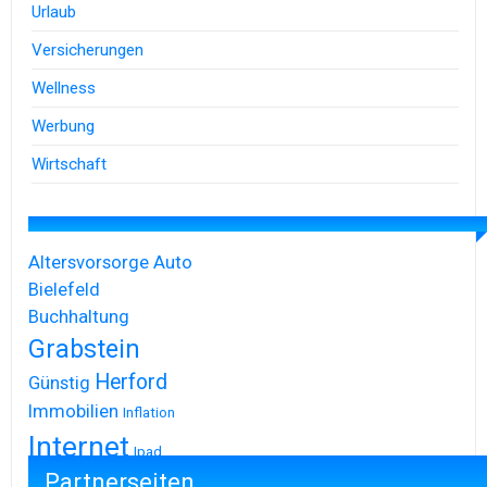
Urlaub
Versicherungen
Wellness
Werbung
Wirtschaft
Altersvorsorge
Auto
Bielefeld
Buchhaltung
Grabstein
Herford
Günstig
Immobilien
Inflation
Internet
Ipad
Partnerseiten
Iphone