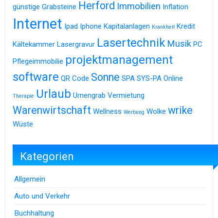
Herford
Immobilien
günstige Grabsteine
Inflation
Internet
Ipad
Iphone
Kapitalanlagen
Kredit
Krankheit
Lasertechnik
Musik
Kältekammer
Lasergravur
PC
projektmanagement
Pflegeimmobilie
software
Sonne
QR Code
SPA
SYS-PA Online
Urlaub
Urnengrab
Vermietung
Therapie
Warenwirtschaft
wrike
Wellness
Wolke
Werbung
Wüste
Kategorien
Allgemein
Auto und Verkehr
Buchhaltung