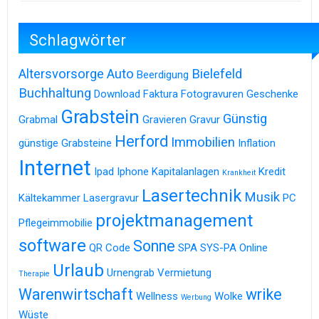
Schlagwörter
Altersvorsorge
Auto
Bielefeld
Beerdigung
Buchhaltung
Download
Faktura
Fotogravuren
Geschenke
Grabstein
Günstig
Grabmal
Gravieren
Gravur
Herford
Immobilien
günstige Grabsteine
Inflation
Internet
Ipad
Iphone
Kapitalanlagen
Kredit
Krankheit
Lasertechnik
Musik
Kältekammer
Lasergravur
PC
projektmanagement
Pflegeimmobilie
software
Sonne
QR Code
SPA
SYS-PA Online
Urlaub
Urnengrab
Vermietung
Therapie
Warenwirtschaft
wrike
Wellness
Wolke
Werbung
Wüste