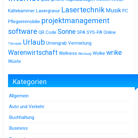
Lasertechnik
Musik
Kältekammer
Lasergravur
PC
projektmanagement
Pflegeimmobilie
software
Sonne
QR Code
SPA
SYS-PA Online
Urlaub
Urnengrab
Vermietung
Therapie
Warenwirtschaft
wrike
Wellness
Wolke
Werbung
Wüste
Kategorien
Allgemein
Auto und Verkehr
Buchhaltung
Business