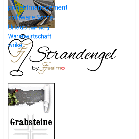
projektmanagement
software
Sonne
Urlaub
Vermietung
Warenwirtschaft
wrike