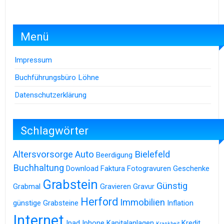
Menü
Impressum
Buchführungsbüro Löhne
Datenschutzerklärung
Schlagwörter
Altersvorsorge
Auto
Bielefeld
Beerdigung
Buchhaltung
Download
Faktura
Fotogravuren
Geschenke
Grabstein
Günstig
Grabmal
Gravieren
Gravur
Herford
Immobilien
günstige Grabsteine
Inflation
Internet
Ipad
Iphone
Kapitalanlagen
Kredit
Krankheit