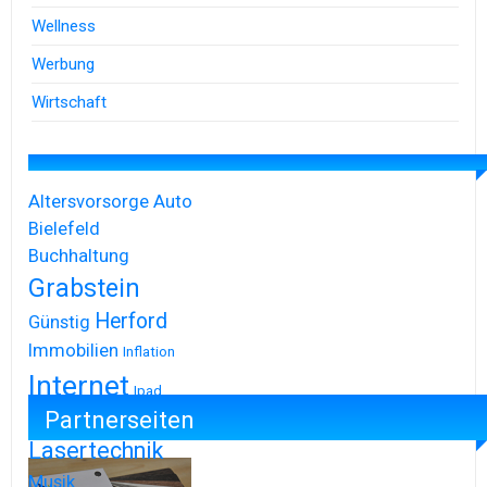
Wellness
Werbung
Wirtschaft
Altersvorsorge
Auto
Bielefeld
Buchhaltung
Grabstein
Herford
Günstig
Immobilien
Inflation
Internet
Ipad
Partnerseiten
Iphone
Lasertechnik
Musik